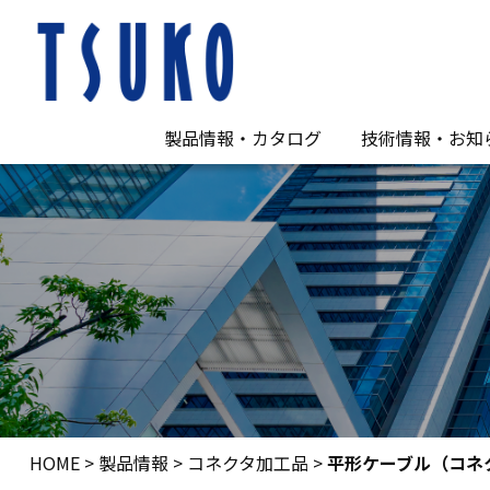
製品情報・カタログ
技術情報・お知
CAT6A 10GE Series
CAT6 1000E Series
CAT5e 350E Series
EX Series 細径ケーブル
光ファイバーケーブル
通信ケーブル
アクセサリー
FAイーサケーブル
カタログ・仕様書
お知らせ（一覧
ニュースレター
TSUKO小江戸
技術情報
FAQ
ダウンロード
HOME
>
製品情報
>
コネクタ加工品
>
平形ケーブル（コネ