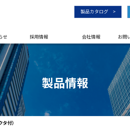
製品カタログ >
らせ
採用情報
会社情報
お問
）
かわら版
ごあいさつ
会社概要・沿革
経営理念
品質・環境方針
業務内容
プライバシーポリシー
サイトマップ
製品情報
クタ付）