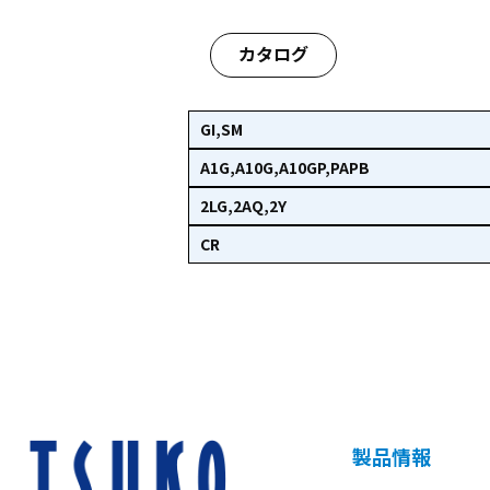
カタログ
GI,SM
A1G,A10G,A10GP,PAPB
2LG,2AQ,2Y
CR
製品情報