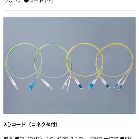
2心コード（コネクタ付）
型名 ●GI（OM3）：GI-A10G-2心コード2AQ 仕様書 ●SM