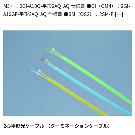
M3）：2GI-A10G-平形2AQ･AQ 仕様書 ●GI（OM4）：2GI-
A10GP-平形2AQ･AQ 仕様書 ●SM（OS2）：2SM-P […]
2心平形光ケーブル （ターミネーションケーブル）