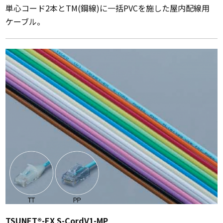
単心コード2本とTM(鋼線)に一括PVCを施した屋内配線用
ケーブル。
TSUNET®-EX S-CordV1-MP