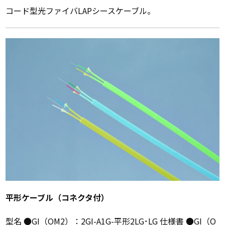
コード型光ファイバLAPシースケーブル。
平形ケーブル（コネクタ付）
型名 ●GI（OM2）：2GI-A1G-平形2LG･LG 仕様書 ●GI（O