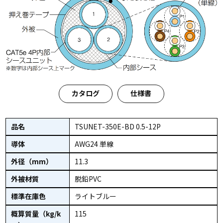
カタログ
仕様書
品名
TSUNET-350E-BD 0.5-12P
導体
AWG24 単線
外径（mm）
11.3
外被材質
脱鉛PVC
標準在庫色
ライトブルー
概算質量（kg/k
115