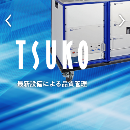
通信ケーブルで社会をサポート
通信ケーブルで社会をサポート
最新設備による品質管理
Network
Communication