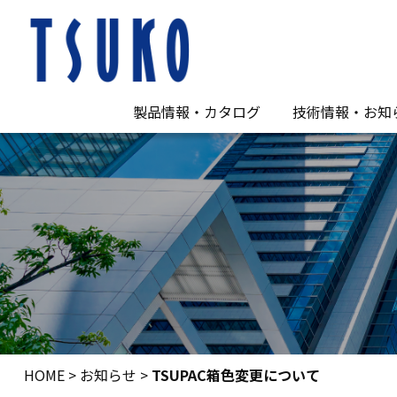
製品情報・カタログ
技術情報・お知
CAT6A 10GE Series
CAT6 1000E Series
CAT5e 350E Series
EX Series 細径ケーブル
光ファイバーケーブル
通信ケーブル
アクセサリー
FAイーサケーブル
カタログ・仕様書
お知らせ（一覧
ニュースレター
TSUKO小江戸
技術情報
FAQ
ダウンロード
HOME
>
お知らせ
>
TSUPAC箱色変更について