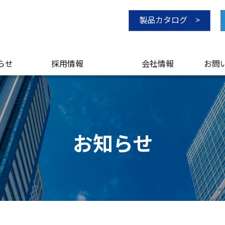
製品カタログ >
らせ
採用情報
会社情報
お問
）
かわら版
ごあいさつ
会社概要・沿革
経営理念
品質・環境方針
業務内容
プライバシーポリシー
サイトマップ
お知らせ